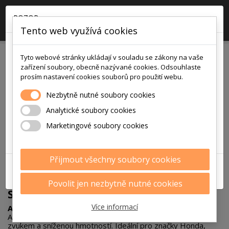
×
POZOR

0
Tento web využívá cookies
!!! POZOR !!!
MOJE MOTO
Tyto webové stránky ukládají v souladu se zákony na vaše
v pátek
zařízení soubory, obecně nazývané cookies. Odsouhlaste
7.8.2026
prosím nastavení cookies souborů pro použití webu.
je na prodejně i v eshopu otevřeno
Nezbytně nutné soubory cookies
pouze
Analytické soubory cookies
9:00 - 12:00
Marketingové soubory cookies
Děkujeme za pochopení
Přijmout všechny soubory cookies
ZAVŘÍT
Povolit jen nezbytně nutné cookies
Seznam produktů značky Arrow
Více informací
Arrow – Výfuky pro motocykly s italským stylem
Arrow nabízí špičkové výfuky s vyšším výkonem, jedinečným
zvukem a sníženou hmotností. Ideální pro značky Honda,