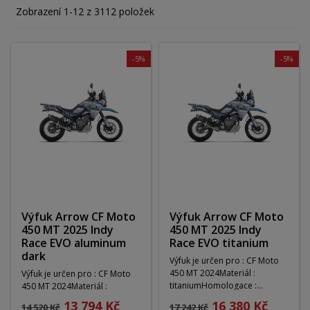
Zobrazení 1-12 z 3112 položek
-5%
-5%
Výfuk Arrow CF Moto
Výfuk Arrow CF Moto
450 MT 2025 Indy
450 MT 2025 Indy
Race EVO aluminum
Race EVO titanium
dark
Výfuk je určen pro : CF Moto
450 MT 2024Materiál :
Výfuk je určen pro : CF Moto
titaniumHomologace :
450 MT 2024Materiál :
ANODélka : 250Váha :...
aluminum darkHomologace :
13 794 Kč
16 380 Kč
14 520 Kč
17 242 Kč