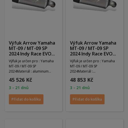
Výfuk Arrow Yamaha
Výfuk Arrow Yamaha
MT-09 / MT-09 SP
MT-09 / MT-09 SP
2024 Indy Race EVO...
2024 Indy Race EVO...
Výfuk je určen pro : Yamaha
Výfuk je určen pro : Yamaha
MT-09 / MT-09 SP
MT-09 / MT-09 SP
2024Materiál : aluminum
2024Materiál :
darkHomologace : ANODélka
titaniumHomologace :
45 526 Kč
48 853 Kč
:...
ANODélka : 0Váha...
3 - 21 dnů
3 - 21 dnů
Přidat do košíku
Přidat do košíku