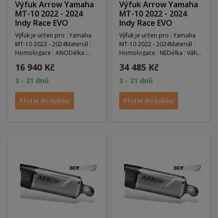
Výfuk Arrow Yamaha
Výfuk Arrow Yamaha
MT-10 2022 - 2024
MT-10 2022 - 2024
Indy Race EVO
Indy Race EVO
×
Výfuk je určen pro : Yamaha
Výfuk je určen pro : Yamaha
×
Vytvořit seznam přání
×
Přihlásit se
MT-10 2022 - 2024Materiál :
MT-10 2022 - 2024Materiál :
((modalTitle))
Homologace : ANODélka :
Homologace : NEDélka : Váha
Váha : DB-Killer...
: DB-Killer :...
×
16 940 Kč
34 485 Kč
Můj seznam přání
Název seznamu přání
Musíte být přihlášen, abyste si mohli výrobky uložit do
((confirmMessage))
svého seznamu přání.
3 - 21 dnů
3 - 21 dnů
Vytvořit nový seznam
add_circle_outline
Přidat do košíku
Přidat do košíku
((cancelText))
((modalDeleteText))
Zrušit
Přihlásit se
Zrušit
Vytvořit seznam přání