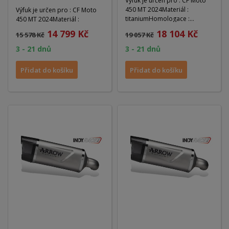
Výfuk je určen pro : CF Moto
450 MT 2024Materiál :
Výfuk je určen pro : CF Moto
titaniumHomologace :
450 MT 2024Materiál :
ANODélka : 250Váha :...
aluminum darkHomologace :
14 799 Kč
18 104 Kč
15 578 Kč
19 057 Kč
ANODélka : 250Váha :...
3 - 21 dnů
3 - 21 dnů
Přidat do košíku
Přidat do košíku