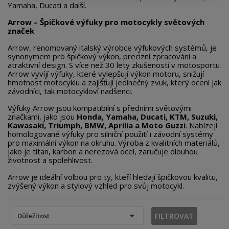
Yamaha, Ducati a další.
Arrow – Špičkové výfuky pro motocykly světových
značek
Arrow, renomovaný italský výrobce výfukových systémů, je
synonymem pro špičkový výkon, precizní zpracování a
atraktivní design. S více než 30 lety zkušeností v motosportu
Arrow vyvíjí výfuky, které vylepšují výkon motoru, snižují
hmotnost motocyklu a zajišťují jedinečný zvuk, který ocení jak
závodníci, tak motocykloví nadšenci.
Výfuky Arrow jsou kompatibilní s předními světovými
značkami, jako jsou
Honda, Yamaha, Ducati, KTM, Suzuki,
Kawasaki, Triumph, BMW, Aprilia a Moto Guzzi
. Nabízejí
homologované výfuky pro silniční použití i závodní systémy
pro maximální výkon na okruhu. Výroba z kvalitních materiálů,
jako je titan, karbon a nerezová ocel, zaručuje dlouhou
životnost a spolehlivost.
Arrow je ideální volbou pro ty, kteří hledají špičkovou kvalitu,
zvýšený výkon a stylový vzhled pro svůj motocykl.

FILTROVAT
Důležitost