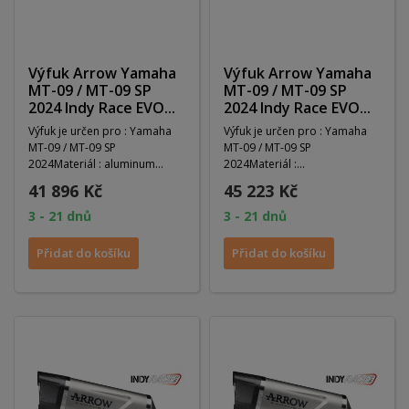
Výfuk Arrow Yamaha
Výfuk Arrow Yamaha
MT-09 / MT-09 SP
MT-09 / MT-09 SP
2024 Indy Race EVO...
2024 Indy Race EVO...
Výfuk je určen pro : Yamaha
Výfuk je určen pro : Yamaha
MT-09 / MT-09 SP
MT-09 / MT-09 SP
2024Materiál : aluminum
2024Materiál :
darkHomologace : NEDélka :...
titaniumHomologace :
41 896 Kč
45 223 Kč
NEDélka : 0Váha...
3 - 21 dnů
3 - 21 dnů
Přidat do košíku
Přidat do košíku