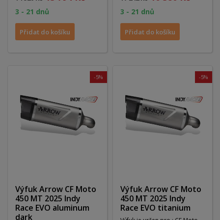
ANODélka : 250Váha :...
3 - 21 dnů
3 - 21 dnů
Přidat do košíku
Přidat do košíku
-5%
-5%
Výfuk Arrow CF Moto
Výfuk Arrow CF Moto
450 MT 2025 Indy
450 MT 2025 Indy
Race EVO aluminum
Race EVO titanium
dark