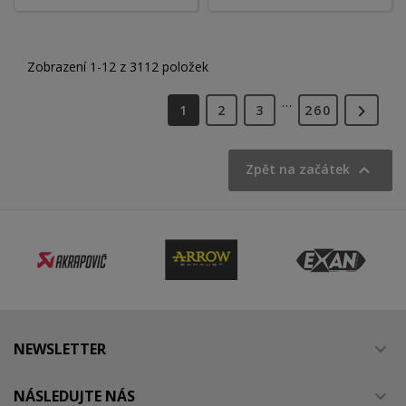
Zobrazení 1-12 z 3112 položek
…

1
2
3
260

Zpět na začátek
NEWSLETTER

NÁSLEDUJTE NÁS
