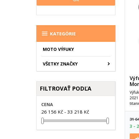

KATEGÓRIE
MOTO VÝFUKY
VŠETKY ZNAČKY
Výf
Mon
FILTROVAŤ PODĽA
Výfuk
2021 
tita
CENA
26 156 Kč - 33 218 Kč
31 6
3 - 