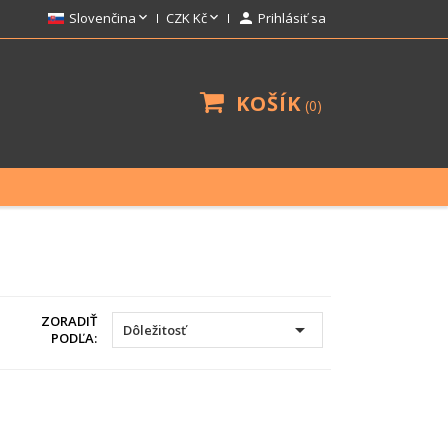


Slovenčina
CZK Kč

Prihlásiť sa
KOŠÍK
0
ZORADIŤ

Dôležitosť
PODĽA: