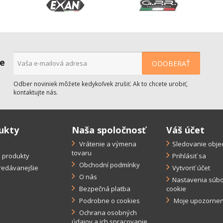
ne
Odber noviniek môžete kedykoľvek zrušiť. Ak to chcete urobiť,
kontaktujte nás.
ukty
Naša spoločnosť
Váš účet
a
Vrátenie a výmena
Sledovanie obj
tovaru
 produkty
Prihlásiť sa
Obchodní podmínky
redávanejšie
Vytvoriť účet
O nás
Nastavenia súb
Bezpečná platba
cookie
Podrobne o cookies
Moje upozornen
Ochrana osobných
údajov a ich spracovanie