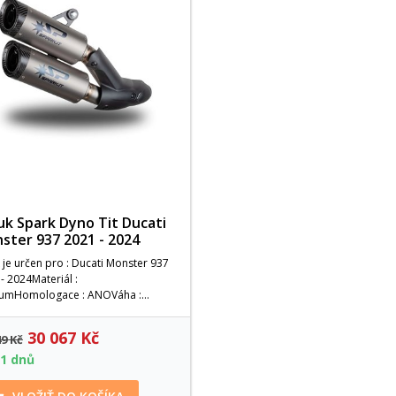
uk Spark Dyno Tit Ducati
ster 937 2021 - 2024
 je určen pro : Ducati Monster 937
- 2024Materiál :
niumHomologace : ANOVáha :...
30 067 Kč
49 Kč
21 dnů