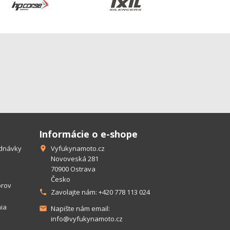
Informácie o e-shope
ednávky
Vyfukynamoto.cz

Novoveská 281
70900 Ostrava
Česko
orov
Zavolajte nám:
+420 778 113 024

ia
Napište nám email:

info@vyfukynamoto.cz