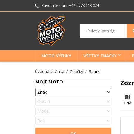
Zavolajte nám:
+420 778 113 024
MOTO VÝFUKY
VŠETKY ZNAČKY
Úvodná stránka
Značky
Spark
Zoz
MOJE MOTO

Grid