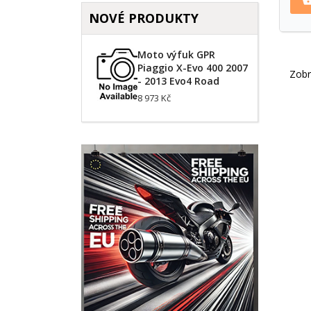
NOVÉ PRODUKTY
Moto výfuk GPR
Piaggio X-Evo 400 2007
Zobr
- 2013 Evo4 Road
8 973 Kč
V
P
(
M
Ná
Mus
((
žel
add_circle_outline