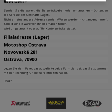
werden?
Senden Sie die Waren, die Sie zurückgeben oder umtauschen möchten, an
die Adresse des Geschäfts (Lager).
Nicht an eine andere Adresse senden (Waren werden nicht angenommen).
Sobald wir die Ware von Ihnen erhalten haben,
wird umgetauscht oder auf Ihr Konto zurückerstattet.
×
×
Wunschliste erstellen
Filialadresse (Lager)
×
Anmelden
((modalTitle))
Motoshop Ostrava
×
Můj seznam přání
Novoveská 281
Name der Wunschliste
Sie müssen angemeldet sein, um Artikel Ihrer
((confirmMessage))
Wunschliste hinzufügen zu können.
Ostrava, 70900
Vytvořit nový seznam
add_circle_outline
Legen Sie dem Paket das ausgefüllte gelbe Formular bei, das Sie zusammen
((cancelText))
((modalDeleteText))
mit der Rechnung für die Ware erhalten haben.
Abbrechen
Anmelden
Abbrechen
Wunschliste erstellen
Danke