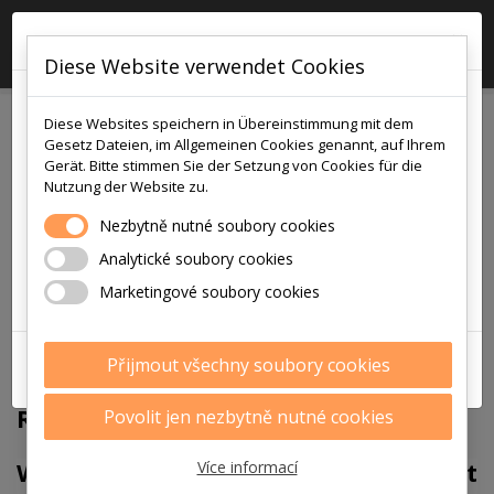
×

0
Diese Website verwendet Cookies
!!! POZOR !!!
MEIN MOTO
Diese Websites speichern in Übereinstimmung mit dem
v pátek
Gesetz Dateien, im Allgemeinen Cookies genannt, auf Ihrem
7.8.2026
Gerät. Bitte stimmen Sie der Setzung von Cookies für die
Nutzung der Website zu.
je na prodejně i v eshopu otevřeno
pouze
Nezbytně nutné soubory cookies
9:00 - 12:00
Analytické soubory cookies
Děkujeme za pochopení
Marketingové soubory cookies
Přijmout všechny soubory cookies
ZAVŘÍT
Rückgabe und Umtausch von Waren
Povolit jen nezbytně nutné cookies
Wohin soll die Ware geschickt
Více informací