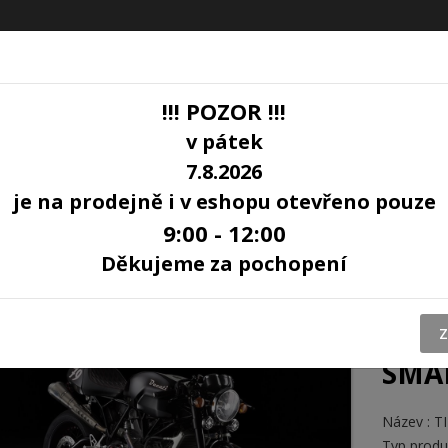
!!! POZOR !!!
v pátek
7.8.2026
BLOG
je na prodejně i v eshopu otevřeno pouze
9:00 - 12:00
ND SNAKE WELDS DUCATI DUCATI SPORT 1000 / PAUL SMART 07 - 09
Děkujeme za pochopení
ZARD
AND
DUCA
Z
SMAR
Název : 
Typ produkt