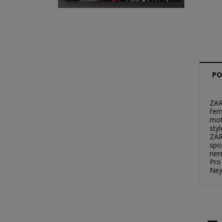
PO
ZAR
řem
mot
sty
ZAR
spo
ner
Pro
Nej
V
P