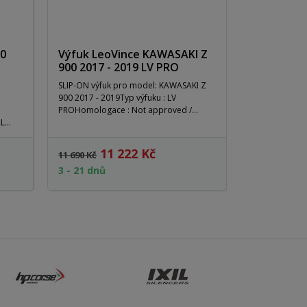
0
Výfuk LeoVince KAWASAKI Z
900 2017 - 2019 LV PRO
SLIP-ON výfuk pro model: KAWASAKI Z
900 2017 - 2019Typ výfuku : LV
PROHomologace : Not approved /...
AL
11 222 Kč
8 
11 690 Kč
10 409 Kč
3 - 21 dnů
7 - 21 dnů