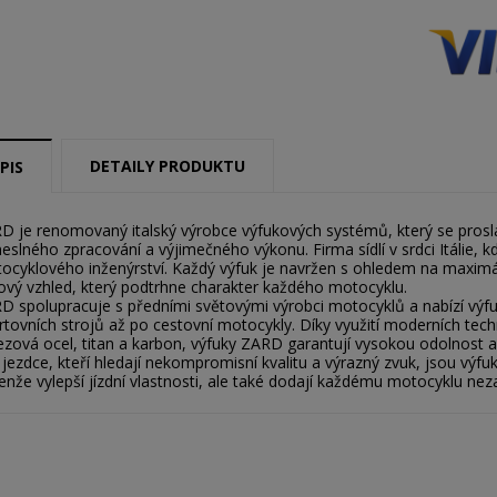
DETAILY PRODUKTU
PIS
D je renomovaný italský výrobce výfukových systémů, který se prosla
eslného zpracování a výjimečného výkonu. Firma sídlí v srdci Itálie, kd
ocyklového inženýrství. Každý výfuk je navržen s ohledem na maximál
lový vzhled, který podtrhne charakter každého motocyklu.
D spolupracuje s předními světovými výrobci motocyklů a nabízí výf
rtovních strojů až po cestovní motocykly. Díky využití moderních tech
ezová ocel, titan a karbon, výfuky ZARD garantují vysokou odolnost 
 jezdce, kteří hledají nekompromisní kvalitu a výrazný zvuk, jsou vý
enže vylepší jízdní vlastnosti, ale také dodají každému motocyklu neza
ytvořit seznam přání
řihlásit se