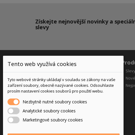
Získejte nejnovější novinky a speciál
slevy
O nás
Prod
Tento web využívá cookies
Slev
Nové
Tyto webové stránky ukládají v souladu se zákony na vaše
zařízení soubory, obecně nazývané cookies. Odsouhlaste
Nejpr
prosím nastavení cookies souborů pro použití webu.
Nezbytně nutné soubory cookies
Analytické soubory cookies
Váš spolehlivý dodavatel motocyklového
Marketingové soubory cookies
zboží již od roku 2005