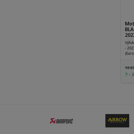
Mot
BLA
202
Výfuk
- 2023Homologace : ECE approved
(Euro
10 0
7 - 