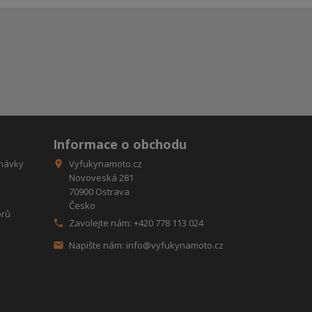
Informace o obchodu
návky
Vyfukynamoto.cz

Novoveská 281
70900 Ostrava
Česko
orů
Zavolejte nám:
+420 778 113 024

Napište nám:
info@vyfukynamoto.cz
