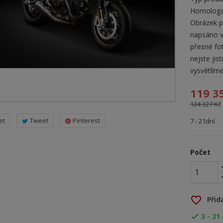
Homologac
Obrázek p
napsáno v
přesné fot
nejste jis
vysvětlíme
119 3
124 327 Kč
et
Tweet
Pinterest
7 - 21dní
Počet
favorite_border
Přid
3 - 21
