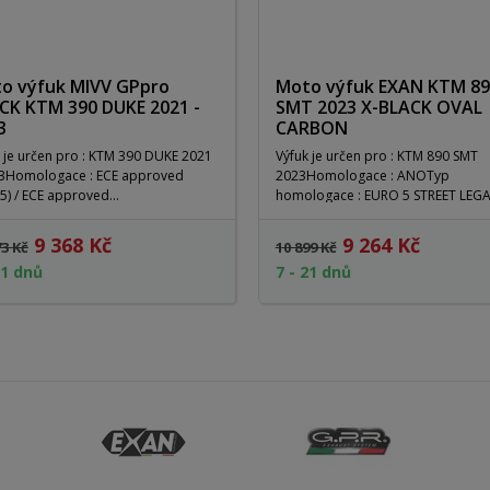
o výfuk MIVV GPpro
Moto výfuk EXAN KTM 89
CK KTM 390 DUKE 2021 -
SMT 2023 X-BLACK OVAL
3
CARBON
 je určen pro : KTM 390 DUKE 2021
Výfuk je určen pro : KTM 890 SMT
2023Homologace : ANOTyp
5) / ECE approved...
homologace : EURO 5 STREET LEG
MUFFLER...
9 368 Kč
9 264 Kč
73 Kč
10 899 Kč
21 dnů
7 - 21 dnů