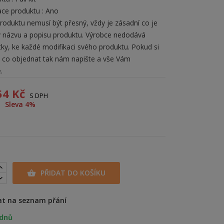
e produktu : Ano
roduktu nemusí být přesný, vždy je zásadní co je
 názvu a popisu produktu. Výrobce nedodává
ky, ke každé modifikaci svého produktu. Pokud si
ti co objednat tak nám napište a vše Vám
.
54 Kč
S DPH
Sleva 4%
PŘIDAT DO KOŠÍKU

at na seznam přání
 dnů