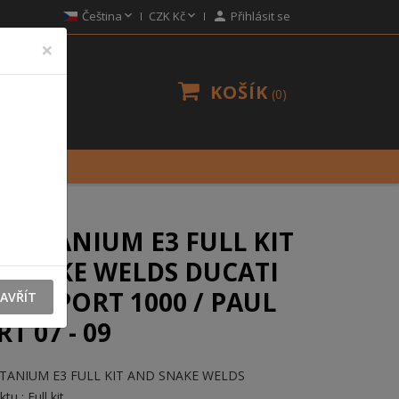


Čeština
CZK Kč

Přihlásit se
×
KOŠÍK
0
 TITANIUM E3 FULL KIT
 SNAKE WELDS DUCATI
TI SPORT 1000 / PAUL
AVŘÍT
T 07 - 09
TITANIUM E3 FULL KIT AND SNAKE WELDS
u : Full kit