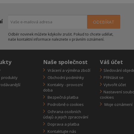
ní
Odběr novinek můžete kdykoliv zrušit. Pokud to chcete udělat,
naše kontaktní informace naleznete v právním oznámení.
ukty
Naše společnost
Váš účet
y
Vrácení a výměna zboží
Sledování objed
 produkty
Obchodní podmínky
Přihlásit se
odávanější
Kontakty - provozní
Vytvořit účet
doba
Nastavení soub
Bezpečná platba
cookies
Podrobně o cookies
Moje oznámení
Ochrana osobních
údajů a jejich zpracování
Doprava a platba
Kontaktujte nás