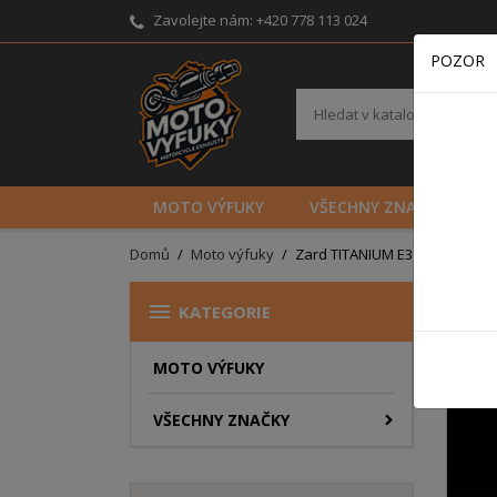
Zavolejte nám:
+420 778 113 024
POZOR
MOTO VÝFUKY
VŠECHNY ZNAČKY
Domů
Moto výfuky
Zard TITANIUM E3 FULL KIT A

KATEGORIE
MOTO VÝFUKY
VŠECHNY ZNAČKY