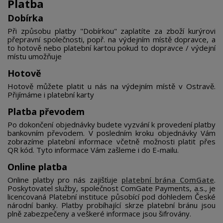
Platba
Dobírka
Při způsobu platby "Dobírkou" zaplatíte za zboží kurýrovi
přepravní společnosti, popř. na výdejním místě dopravce, a
to hotově nebo platební kartou pokud to dopravce / výdejní
místu umožňuje
Hotově
Hotově můžete platit u nás na výdejním místě v Ostravě.
Přijímáme i platební karty
Platba převodem
×
×
Vytvoriť zoznam želaní
×
Prihlásiť sa
Po dokončení objednávky budete vyzvání k provedení platby
((modalTitle))
bankovním převodem. V posledním kroku objednávky Vám
zobrazíme platební informace včetně možnosti platit přes
×
QR kód. Tyto informace Vám zašleme i do E-mailu.
Můj seznam přání
Názov zoznamu želaní
Musíte byť prihlásený, aby ste si mohli výrobky uložiť do
((confirmMessage))
svojho zoznamu želaní.
Online platba
Vytvořit nový seznam
add_circle_outline
Online platby pro nás zajišťuje
platební brána ComGate
.
Poskytovatel služby, společnost ComGate Payments, a.s., je
((cancelText))
((modalDeleteText))
licencovaná Platební instituce působící pod dohledem České
Zrušiť
Prihlásiť sa
Zrušiť
Vytvoriť zoznam želaní
národní banky. Platby probíhající skrze platební bránu jsou
plně zabezpečeny a veškeré informace jsou šifrovány.